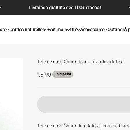
Livraison gratuite dés 100€ d'achat
ord
Cordes naturelles
Fait-main
DIY
Accessoires
Outdoor
À 
Tête de mort Charm black silver trou latéral
Prix de vente
€3,90
En rupture
Tête de mort Charm trou latéral, couleur black 