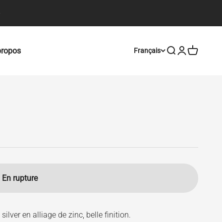
propos
Ouvrir la recher
Ouvrir le com
Voir le pa
Français
En rupture
silver en alliage
de zinc
, belle finition.