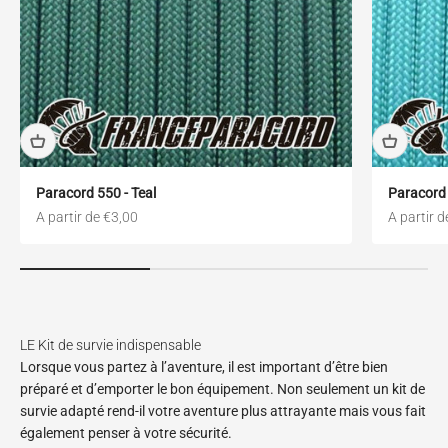
Paracord 550 - Teal
Paracord 
Prix de vente
Prix de ve
A partir de €3,00
A partir d
Lorsque vous partez à l’aventure, il est important d’être bien
préparé et d’emporter le bon équipement. Non seulement un kit de
survie adapté rend-il votre aventure plus attrayante mais vous fait
également penser à votre sécurité.