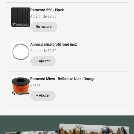
Paracord 550 - Black
Prix de vente
A partir de €3,00
En rupture
Anneau brisé profil rond inox
Prix de vente
A partir de €0,30
+ Ajouter
Paracord Micro - Reflective Neon Orange
Prix de vente
€14,90
+ Ajouter