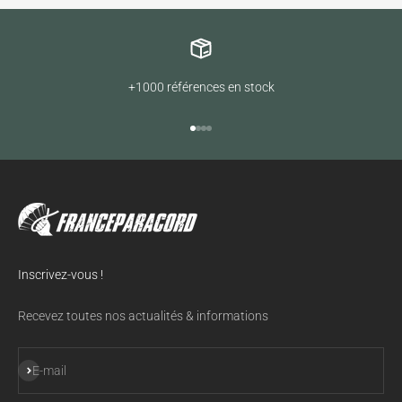
+1000 références en stock
Aller à l'élément 1
Aller à l'élément 2
Aller à l'élément 3
Aller à l'élément 4
Inscrivez-vous !
Recevez toutes nos actualités & informations
S'inscrire
E-mail