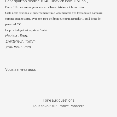
Perle spartan modèle 'X140' Black en inox 316L poli,
l'inox 316L est connu pour son excellente résistance à la corrosion.
Cette perle
originale et superbement finie, agrémentera vos tressages en paracord
comme aucune autre,
avec son trou de 5mm elle peut accueillir 1 ou 2 brins de
paracord 550.
Le prix indiqué est le prix à l'unité.
Hauteur : 8mm
∅
extérieur : 13mm
∅
du trou : 5mm
Foire aux questions
Tout savoir sur France Paracord