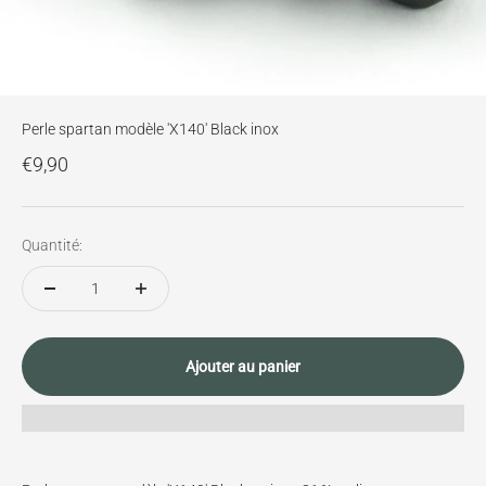
Perle spartan modèle 'X140' Black inox
Prix de vente
€9,90
Quantité:
Ajouter au panier