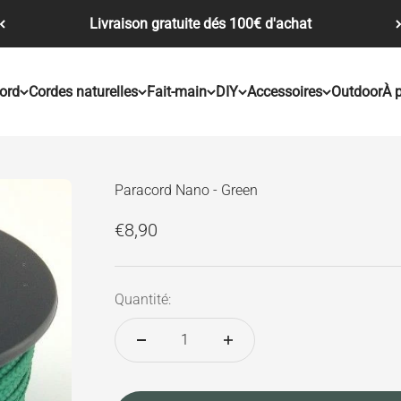
Livraison gratuite dés 100€ d'achat
ord
Cordes naturelles
Fait-main
DIY
Accessoires
Outdoor
À 
Paracord Nano - Green
Prix de vente
€8,90
Quantité: