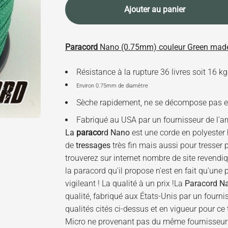
Ajouter au panier
Paracord
Nano (0.75mm) couleur Green made
Résistance à la rupture 36 livres soit 16 kg
Environ 0.75mm de diamètre
Sèche rapidement, ne se décompose pas et
Fabriqué au USA par un fournisseur de l'a
La
paraco
rd Nano
est une corde en polyester h
de
tressages
très fin mais aussi pour tresser 
trouverez sur internet nombre de site revend
la paracord qu'il propose n'est en fait qu'une
vigileant ! La qualité à un prix !La
Paracord N
qualité, fabriqué aux États-Unis par un four
qualités cités ci-dessus et en vigueur pour c
Micro ne provenant pas du même fournisseur qu