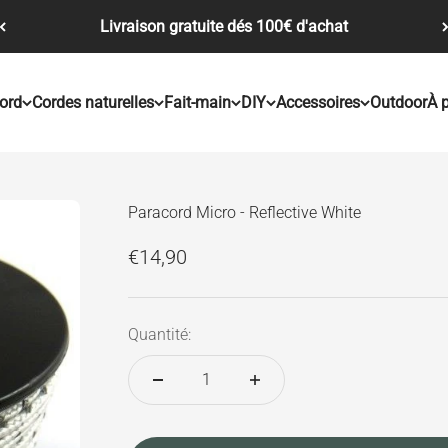
Livraison gratuite dés 100€ d'achat
ord
Cordes naturelles
Fait-main
DIY
Accessoires
Outdoor
À 
Paracord Micro - Reflective White
Prix de vente
€14,90
Quantité: