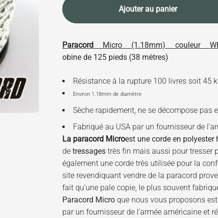
Ajouter au panier
Paracord
Micro (1.18mm) couleur Whit
obine de 125 pieds (38 mètres)
Résistance à la rupture 100 livres soit 45 
Environ 1.18mm de diamètre
Sèche rapidement, ne se décompose pas et
Fabriqué au USA par un fournisseur de l'a
La
paraco
rd Micro
est une corde en polyester h
de
tressages
très fin mais aussi pour tresser p
également une corde très utilisée pour la con
site revendiquant vendre de la paracord prove
fait qu'une pale copie, le plus souvent fabriqu
Paracord Micro
que nous vous proposons est u
par un fournisseur de l'armée américaine et r