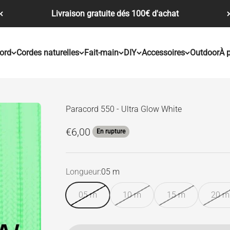
Livraison gratuite dés 100€ d'achat
ord
Cordes naturelles
Fait-main
DIY
Accessoires
Outdoor
À 
Paracord 550 - Ultra Glow White
Prix de vente
€6,00
En rupture
Longueur:
05 m
05 m
10 m
15 m
20 m