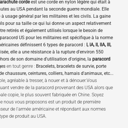
arachute corde
est une corde en nylon légère qui était à
chutes au USA pendant la seconde guerre mondiale. Elle
à usage général par les militaires et les civils. La gaine
s pour sa taille ce qui lui donne un aspect relativement
tre retirés et également utilisés lorsque le besoin de
paracord US pour les militaires est spécifique à la norme
méricaines définissent 6 types de paracord :
I, IA, II, IIA, III,
isée, elle a une résistance à la rupture d'environ 550
hors de son domaine d'utilisation d'origine, la
paracord
ges
en tout genre :
Bracelets, bracelets de survie, porte
 chaussure, ceintures, colliers, harnais d'animaux, etc...
ple, agréable à tresser, à nouer et à dénouer.Vous
iquant vendre de la paracord provenant des USA alors que
 pale copie, le plus souvent fabriquée en Chine. Soyez
e nous vous proposons est un produit de première
nisseur de l'armée américaine et répondant aux normes
 type de produit au USA.