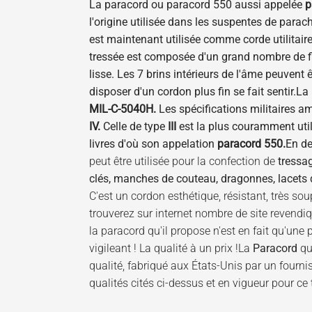
La
paracord
ou
paracord 550
aussi appelée
p
l'origine utilisée dans les suspentes de para
est maintenant utilisée comme corde utilitaire 
tressée est composée d'un grand nombre de fil
lisse. Les 7 brins intérieurs de l'âme peuvent ê
disposer d'un cordon plus fin se fait sentir.
La 
MIL-C-5040H.
Les spécifications militaires a
IV.
Celle de type
III
est la plus couramment util
livres d'où son appelation
paracord 550.
En de
peut être utilisée pour la confection de
tressa
clés, manches de couteau, dragonnes, lacets de
C'est un cordon esthétique, résistant, très sou
trouverez sur internet nombre de site revend
la paracord qu'il propose n'est en fait qu'une
vigileant ! La qualité à un prix !La
Paracord
qu
qualité, fabriqué aux États-Unis par un four
qualités cités ci-dessus et en vigueur pour ce