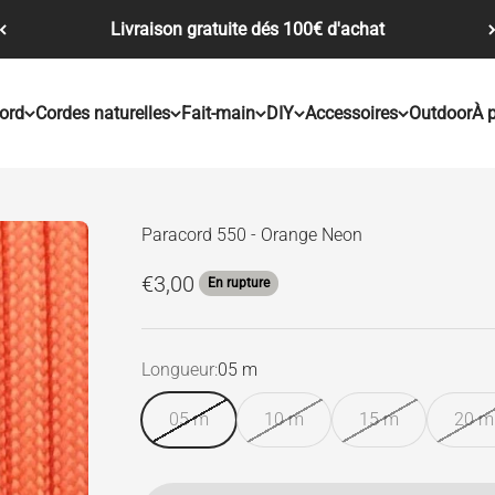
Livraison gratuite dés 100€ d'achat
ord
Cordes naturelles
Fait-main
DIY
Accessoires
Outdoor
À 
Paracord 550 - Orange Neon
Prix de vente
€3,00
En rupture
Longueur:
05 m
05 m
10 m
15 m
20 m