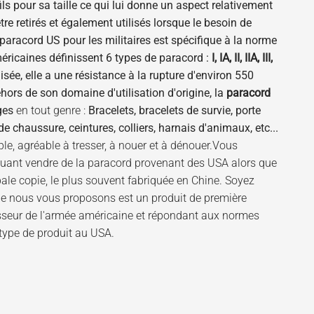
s pour sa taille ce qui lui donne un aspect relativement
tre retirés et également utilisés lorsque le besoin de
paracord US pour les militaires est spécifique à la norme
méricaines définissent 6 types de paracord :
I, IA, II, IIA, III,
isée, elle a une résistance à la rupture d'environ 550
hors de son domaine d'utilisation d'origine, la
paracord
ges
en tout genre :
Bracelets, bracelets de survie, porte
 chaussure, ceintures, colliers, harnais d'animaux, etc...
ple, agréable à tresser, à nouer et à dénouer.Vous
iquant vendre de la paracord provenant des USA alors que
 pale copie, le plus souvent fabriquée en Chine. Soyez
e nous vous proposons est un produit de première
nisseur de l'armée américaine et répondant aux normes
 type de produit au USA.