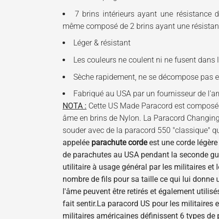
7 brins intérieurs ayant une résistance d
même composé de 2 brins ayant une résistanc
Léger & résistant
Les couleurs ne coulent ni ne fusent dans 
Sèche rapidement, ne se décompose pas et
Fabriqué au USA par un fournisseur de l'a
NOTA :
Cette US Made Paracord est composée d
âme en brins de Nylon. La Paracord Changing co
souder avec de la paracord 550 "classique" q
appelée
parachute corde
est une corde légère 
de parachutes au USA pendant la seconde gue
utilitaire à usage général par les militaires e
nombre de fils pour sa taille ce qui lui donne 
l'âme peuvent être retirés et également utilis
fait sentir.
La paracord US pour les militaires 
militaires américaines définissent 6 types de