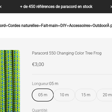
+ de 450 références de paracord en stock
ord
Cordes naturelles
Fait-main
DIY
Accessoires
Outdoor
À 
Paracord 550 Changing Color Tree Frog
Prix de vente
€3,00
Longueur:
05 m
05 m
10 m
15 m
20 m
Quantité: