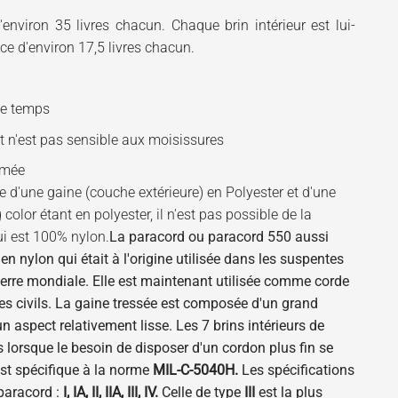
'environ 35 livres chacun. Chaque brin intérieur est lui-
e d'environ 17,5 livres chacun.
le temps
 n'est pas sensible aux moisissures
rmée
'une gaine (couche extérieure) en Polyester et d'une
lor étant en polyester, il n'est pas possible de la
ui est 100% nylon.
La
paracord
ou
paracord 550
aussi
en nylon qui était à l'origine utilisée dans les suspentes
rre mondiale. Elle est maintenant utilisée comme corde
t les civils. La gaine tressée est composée d'un grand
un aspect relativement lisse. Les 7 brins intérieurs de
és lorsque le besoin de disposer d'un cordon plus fin se
est spécifique à la norme
MIL-C-5040H.
Les spécifications
 paracord :
I, IA, II, IIA, III, IV.
Celle de type
III
est la plus