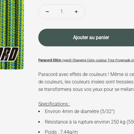
Ajouter au panier
Paracord 550
de type
III Changing Color couleur Tree Frog
made i
Paracord avec effets de couleurs ! Même si
de couleurs, les couleurs irisées sont tressée
se transformera sous vos yeux pour se mélang
Spécifications :
Environ 4mm de diamètre (5/32")
Résistance à la rupture environ 250 kg (550
Poids : 7,44g/m