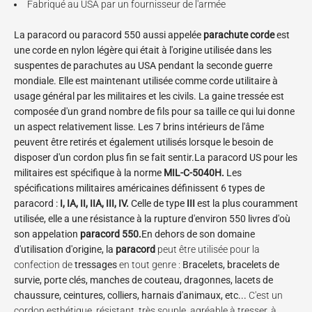
Fabriqué au USA par un fournisseur de l'armée
La
paracord
ou
paracord 550
aussi appelée
parachute corde
est
une corde en nylon légère qui était à l'origine utilisée dans les
suspentes de parachutes au USA pendant la seconde guerre
mondiale. Elle est maintenant utilisée comme corde utilitaire à
usage général par les militaires et les civils. La gaine tressée est
composée d'un grand nombre de fils pour sa taille ce qui lui donne
un aspect relativement lisse. Les 7 brins intérieurs de l'âme
peuvent être retirés et également utilisés lorsque le besoin de
disposer d'un cordon plus fin se fait sentir.
La paracord US pour les
militaires est spécifique à la norme
MIL-C-5040H.
Les
spécifications militaires américaines définissent 6 types de
paracord :
I, IA, II, IIA, III, IV.
Celle de type
III
est la plus couramment
utilisée, elle a une résistance à la rupture d'environ 550 livres d'où
son appelation
paracord 550.
En dehors de son domaine
d'utilisation d'origine, la
paracord
peut être utilisée pour la
confection de
tressages
en tout genre :
Bracelets, bracelets de
survie, porte clés, manches de couteau, dragonnes, lacets de
chaussure, ceintures, colliers, harnais d'animaux, etc...
C'est un
cordon esthétique, résistant, très souple, agréable à tresser, à