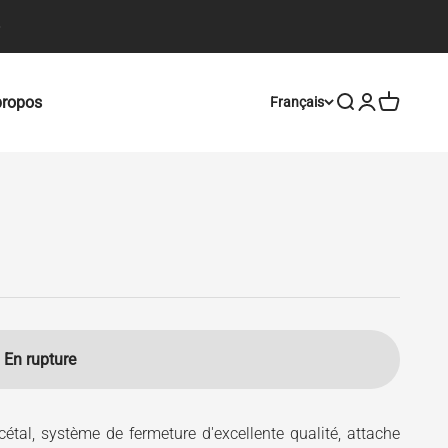
propos
Ouvrir la recher
Ouvrir le com
Voir le pa
Français
En rupture
étal, système de fermeture d'excellente qualité, attache