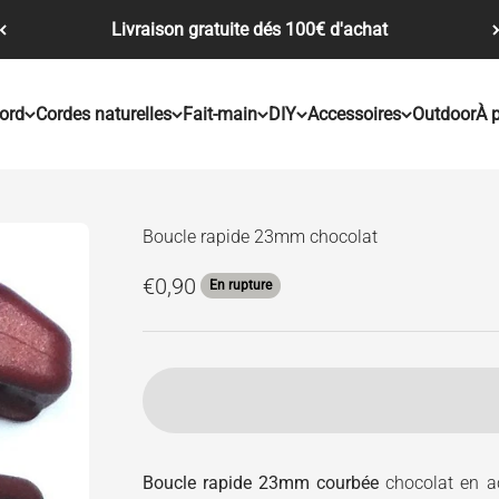
Livraison gratuite dés 100€ d'achat
ord
Cordes naturelles
Fait-main
DIY
Accessoires
Outdoor
À 
Boucle rapide 23mm chocolat
Prix de vente
€0,90
En rupture
Boucle rapide 23mm courbée
chocolat en ac