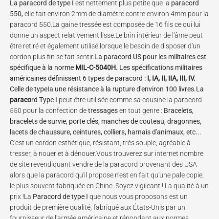
La
paracord de type I
est nettement plus petite que la
paracord
550,
elle fait environ 2mm de diamètre contre environ 4mm pour la
paracord 550.
La gaine tressée est composée de 16 fils ce qui lui
donne un aspect relativement lisse.Le brin intérieur de l'âme peut
être retiré et également utilisé lorsque le besoin de disposer d'un
cordon plus fin se fait sentir.
La paracord US pour les militaires est
spécifique à la norme
MIL-C-5040H.
Les spécifications militaires
américaines définissent 6 types de paracord :
I, IA, II, IIA, III, IV.
Celle de
type
I
a une résistance à la rupture d'environ 100 livres
.
La
paraco
rd Type I
peut être utilisée comme sa cousine la paracord
550 pour la confection de
tressages
en tout genre :
Bracelets,
bracelets de survie, porte clés, manches de couteau, dragonnes,
lacets de chaussure, ceintures, colliers, harnais d'animaux, etc...
C'est un cordon esthétique, résistant, très souple, agréable à
tresser, à nouer et à dénouer.Vous trouverez sur internet nombre
de site revendiquant vendre de la paracord provenant des USA
alors que la paracord qu'il propose n'est en fait qu'une pale copie,
le plus souvent fabriquée en Chine. Soyez vigileant ! La qualité à un
prix !La
Paracord de type I
que nous vous proposons est un
produit de première qualité, fabriqué aux États-Unis par un
fournisseur de l'armée américaine et répondant aux normes