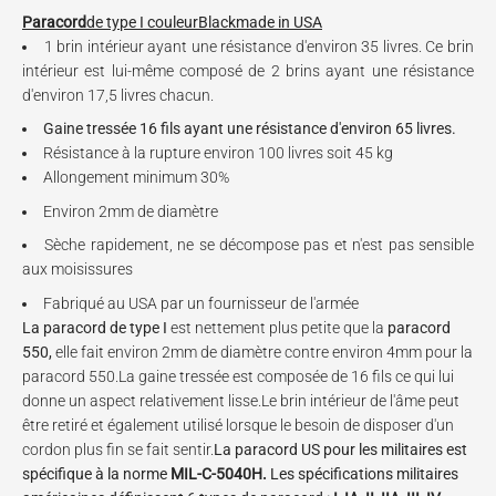
Paracord
d
e type I couleur
Black
made in USA
1 brin intérieur ayant une résistance d'environ 35 livres. Ce brin
intérieur est lui-même composé de 2 brins ayant une résistance
d'environ 17,5 livres chacun.
Gaine tressée 16 fils ayant une résistance d'environ 65 livres.
Résistance à la rupture environ 100 livres soit 45 kg
Allongement minimum 30%
Environ 2mm de diamètre
Sèche rapidement, ne se décompose pas et n'est pas sensible
aux moisissures
Fabriqué au USA par un fournisseur de l'armée
La
paracord de type I
est nettement plus petite que la
paracord
550,
elle fait environ 2mm de diamètre contre environ 4mm pour la
paracord 550.
La gaine tressée est composée de 16 fils ce qui lui
donne un aspect relativement lisse.Le brin intérieur de l'âme peut
être retiré et également utilisé lorsque le besoin de disposer d'un
cordon plus fin se fait sentir.
La paracord US pour les militaires est
spécifique à la norme
MIL-C-5040H.
Les spécifications militaires