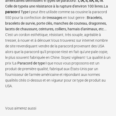
américaines définissent 6 types de paracord :
I, IA, II, IIA, III, IV.
Celle de
type
I
a une résistance à la rupture d'environ 100 livres
.
La
paraco
rd Type I
peut être utilisée comme sa cousine la paracord
550 pour la confection de
tressages
en tout genre :
Bracelets,
bracelets de survie, porte clés, manches de couteau, dragonnes,
lacets de chaussure, ceintures, colliers, harnais d'animaux, etc...
C'est un cordon esthétique, résistant, très souple, agréable à
tresser, à nouer et à dénouer.Vous trouverez sur internet nombre
de site revendiquant vendre de la paracord provenant des USA
alors que la paracord qu'il propose n'est en fait qu'une pale copie,
le plus souvent fabriquée en Chine. Soyez vigileant ! La qualité à un
prix !La
Paracord de type I
que nous vous proposons est un
produit de première qualité, fabriqué aux États-Unis par un
fournisseur de l'armée américaine et répondant aux normes
qualités cités ci-dessus et en vigueur pour ce type de produit au
USA.